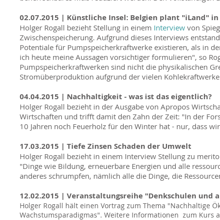
02.07.2015 |
Künstliche Insel: Belgien plant "iLand" i
Holger Rogall bezieht Stellung in einem
Interview
von Spie
Zwischenspeicherung. Aufgrund dieses Interviews entstand 
Potentiale für Pumpspeicherkraftwerke existieren, als in 
ich heute meine Aussagen vorsichtiger formulieren", so 
Pumpspeicherkraftwerken sind nicht die physikalischen Gr
Stromüberproduktion aufgrund der vielen Kohlekraftwerke
04.04.2015 |
Nachhaltigkeit - was ist das eigentlich?
Holger Rogall bezieht in der Ausgabe von Apropos Wirtscha
Wirtschaften und trifft damit den Zahn der Zeit: "In der
10 Jahren noch Feuerholz für den Winter hat - nur, dass wi
17.03.2015 |
Tiefe Zinsen Schaden der Umwelt
Holger Rogall bezieht in einem Interview Stellung zu merit
"Dinge wie Bildung, erneuerbare Energien und alle ressourc
anderes schrumpfen, nämlich alle die Dinge, die Ressourc
12.02.2015 | Veranstaltungsreihe "Denkschulen und 
Holger Rogall hält einen Vortrag zum Thema "Nachhaltige Ö
Wachstumsparadigmas".
Weitere Informationen zum Kurs a