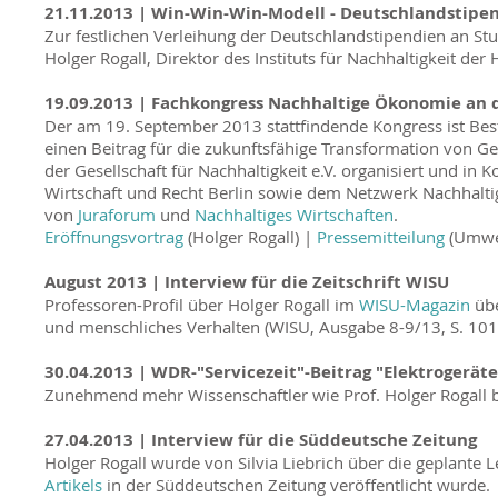
21.11.2013 | Win-Win-Win-Modell - Deutschlandstipe
Zur festlichen Verleihung der Deutschlandstipendien an S
Holger Rogall, Direktor des Instituts für Nachhaltigkeit der
19.09.2013 | Fachkongress Nachhaltige Ökonomie an 
Der am 19. September 2013 stattfindende Kongress ist Best
einen Beitrag für die zukunftsfähige Transformation von Ge
der Gesellschaft für Nachhaltigkeit e.V. organisiert und in 
Wirtschaft und Recht Berlin sowie dem Netzwerk Nachhalti
von
Juraforum
und
Nachhaltiges Wirtschaften
.
Eröffnungsvortrag
(Holger Rogall) |
Pressemitteilung
(Umwel
August 2013 |
Interview für die Zeitschrift WISU
Professoren-Profil über Holger Rogall im
WISU-Magazin
übe
und menschliches Verhalten (WISU, Ausgabe 8-9/13, S. 101
30.04.2013 |
WDR-"Servicezeit"-Beitrag "Elektrogerät
Zunehmend mehr Wissenschaftler wie Prof. Holger Rogall be
27.04.2013 |
Interview für die Süddeutsche Zeitung
Holger Rogall wurde von Silvia Liebrich über die geplante
Artikels
in der Süddeutschen Zeitung veröffentlicht wurde.