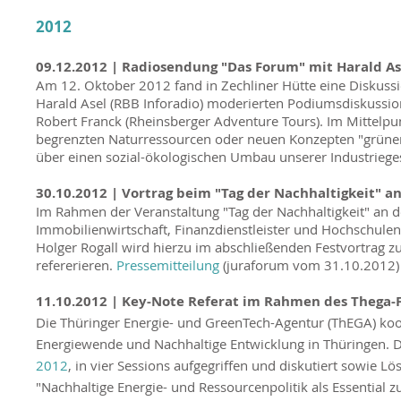
2012
09.12.2012 |
Radiosendung "Das Forum" mit Harald As
Am 12. Oktober 2012 fand in Zechliner Hütte eine Diskus
Harald Asel (RBB Inforadio) moderierten Podiumsdiskussion
Robert Franck (Rheinsberger Adventure Tours). Im Mittelpun
begrenzten Naturressourcen oder neuen Konzepten "grüne
über einen sozial-ökologischen Umbau unserer Industriegese
30.10.2012 | Vortrag beim "Tag der Nachhaltigkeit" a
Im Rahmen der Veranstaltung "Tag der Nachhaltigkeit" an 
Immobilienwirtschaft, Finanzdienstleister und Hochschul
Holger Rogall wird hierzu im abschließenden Festvortrag zu
refererieren.
Pressemitteilung
(juraforum vom 31.10.2012)
11.10.2012 |
Key-Note Referat im Rahmen des Thega-F
Die Thüringer Energie- und GreenTech-Agentur (ThEGA) koord
Energiewende und Nachhaltige Entwicklung in Thüringen. 
2012
, in vier Sessions aufgegriffen und diskutiert sowie 
"Nachhaltige Energie- und Ressourcenpolitik als Essential 