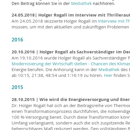
Den Beitrag können Sie in der
Mediathek
nachhören.
24.05.2018| Holger Rogall im Interview mit Thrillerauto
Am 24.05.2018 skizzierte Holger Rogall im
Interview mit Thr
müssen, um mit den aktuellen und zukünftigen Probleme
2016
20.10.2016 | Holger Rogall als Sachverständiger im D
Am 19.10.2016 wurde Holger Rogall als Sachverständiger
Modernisierung der Wirtschaft stellen - Chancen des Klima
Energie berufen
. Die Anhörung kann in der
Mediathek
des 
ab 10:15, 21:38, 48:54 und 1:16:19 zu hören.
Hier
finden S
2015
28.10.2015 | Wie wird die Energieversorgung und Ene
Dr. Holger Rogall hat sich an der Beitragsreihe von Thermo
einen Transformationsprozess durchführen, die notwendige
100 %-Versorgung bereit. Durch diese Transformation könn
Umfang verlangsamt, sondern auch die sich zuspitzende Re
beherrschbares Maß reduziert werden.
Den vollständigen B